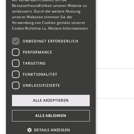
Wirtschaftsförderung
Benutzerfreundlichkeit unserer Website zu
verbessern. Durch die weitere Nutzung
Tour de Gwärb Teilnahme
unserer Webseite stimmen Sie der
Verwendung von Cookies gemäss unserer
Schweizerischer Gewerbeverband
Cookie-Richtlinie zu.
Weitere Informationen
reWork Netzwerk Glarus
UNBEDINGT ERFORDERLICH
SIU Förderung KMU
PERFORMANCE
Wer wir sind
TARGETING
FUNKTIONALITÄT
Vorstand
UNKLASSIFIZIERTE
Kontakt
ALLE AKZEPTIEREN
Impressum
Datenschutz
ALLE ABLEHNEN
DETAILS ANZEIGEN