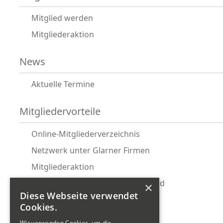
Mitglied werden
Mitgliederaktion
News
Aktuelle Termine
Mitgliedervorteile
Online-Mitgliederverzeichnis
Netzwerk unter Glarner Firmen
Mitgliederaktion
Glarnermesse Gemeinschaftsstand
×
Diese Webseite verwendet
Ostwind Firmenabo
Cookies.
KMU-Rechtsservice
Wir verwenden Cookies, um die