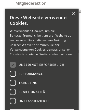
Mitgliederaktion
Glarnermesse Gemeinschaftsstand
×
Diese Webseite verwendet
Ostwind Firmenabo
Cookies.
KMU-Rechtsservice
Wir verwenden Cookies, um die
Wirtschaftsförderung
Benutzerfreundlichkeit unserer Website zu
verbessern. Durch die weitere Nutzung
Tour de Gwärb Teilnahme
unserer Webseite stimmen Sie der
Verwendung von Cookies gemäss unserer
Schweizerischer Gewerbeverband
Cookie-Richtlinie zu.
Weitere Informationen
reWork Netzwerk Glarus
UNBEDINGT ERFORDERLICH
SIU Förderung KMU
PERFORMANCE
Wer wir sind
TARGETING
FUNKTIONALITÄT
Vorstand
UNKLASSIFIZIERTE
Kontakt