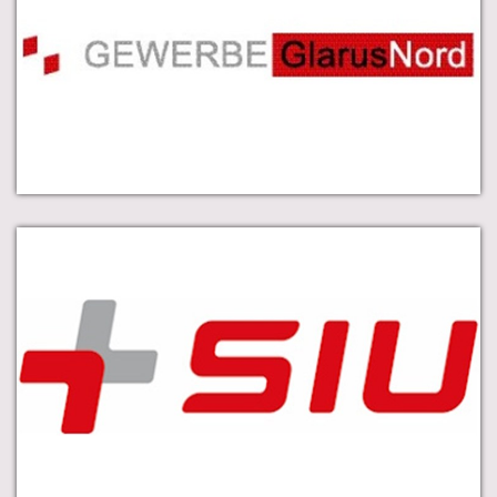
GewerbeGlarusNord ist eine Verbindung der
Gewerbevereine Bilten, Niederurnen, Näfels und
Mollis-Kerenzen.
Ausbildungen in den Bereichen Führung,
Betriebswirtschaft und Management.