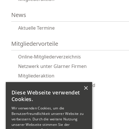
News
Aktuelle Termine
Mitgliedervorteile
Online-Mitgliederverzeichnis
Netzwerk unter Glarner Firmen
Mitgliederaktion
Glarnermesse Gemeinschaftsstand
×
Diese Webseite verwendet
Ostwind Firmenabo
Cookies.
KMU-Rechtsservice
Wir verwenden Cookies, um die
Wirtschaftsförderung
Benutzerfreundlichkeit unserer Website zu
verbessern. Durch die weitere Nutzung
Tour de Gwärb Teilnahme
unserer Webseite stimmen Sie der