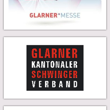
Leistungsschau mit regionalen und nationalen
Ausstellern.
Eidgenössische Schwing- und Älplerfest 2025
Glarnerland+