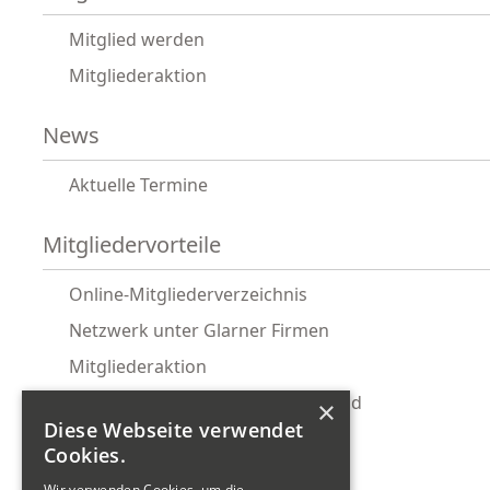
Mitglied werden
Mitgliederaktion
News
Aktuelle Termine
Mitgliedervorteile
Online-Mitgliederverzeichnis
Netzwerk unter Glarner Firmen
Mitgliederaktion
Glarnermesse Gemeinschaftsstand
×
Diese Webseite verwendet
Ostwind Firmenabo
Cookies.
KMU-Rechtsservice
Wir verwenden Cookies, um die