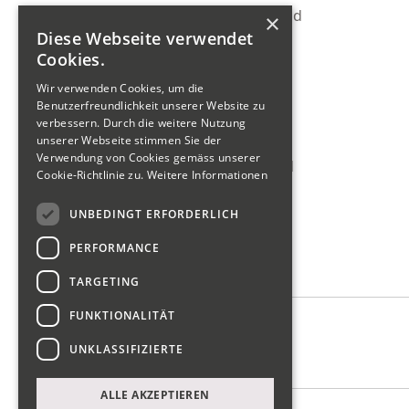
Glarnermesse Gemeinschaftsstand
×
Diese Webseite verwendet
Ostwind Firmenabo
Cookies.
KMU-Rechtsservice
Wir verwenden Cookies, um die
Wirtschaftsförderung
Benutzerfreundlichkeit unserer Website zu
verbessern. Durch die weitere Nutzung
Tour de Gwärb Teilnahme
unserer Webseite stimmen Sie der
Verwendung von Cookies gemäss unserer
Schweizerischer Gewerbeverband
Cookie-Richtlinie zu.
Weitere Informationen
reWork Netzwerk Glarus
UNBEDINGT ERFORDERLICH
SIU Förderung KMU
PERFORMANCE
Wer wir sind
TARGETING
FUNKTIONALITÄT
Vorstand
UNKLASSIFIZIERTE
Kontakt
ALLE AKZEPTIEREN