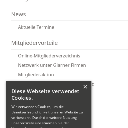
News
Aktuelle Termine
Mitgliedervorteile
Online-Mitgliederverzeichnis
Netzwerk unter Glarner Firmen
Mitgliederaktion
Glarnermesse Gemeinschaftsstand
×
Diese Webseite verwendet
Ostwind Firmenabo
Cookies.
KMU-Rechtsservice
Wir verwenden Cookies, um die
Wirtschaftsförderung
Benutzerfreundlichkeit unserer Website zu
verbessern. Durch die weitere Nutzung
Tour de Gwärb Teilnahme
unserer Webseite stimmen Sie der