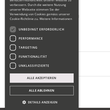
Wirtschaftsförderung
Benutzerfreundlichkeit unserer Website zu
verbessern. Durch die weitere Nutzung
Tour de Gwärb Teilnahme
unserer Webseite stimmen Sie der
Verwendung von Cookies gemäss unserer
Schweizerischer Gewerbeverband
Cookie-Richtlinie zu.
Weitere Informationen
reWork Netzwerk Glarus
UNBEDINGT ERFORDERLICH
SIU Förderung KMU
PERFORMANCE
Wer wir sind
TARGETING
FUNKTIONALITÄT
Vorstand
UNKLASSIFIZIERTE
Kontakt
ALLE AKZEPTIEREN
Impressum
Datenschutz
ALLE ABLEHNEN
DETAILS ANZEIGEN