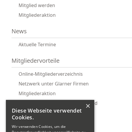
Mitglied werden
Mitgliederaktion
News
Aktuelle Termine
Mitgliedervorteile
Online-Mitgliederverzeichnis
Netzwerk unter Glarner Firmen
Mitgliederaktion
Glarnermesse Gemeinschaftsstand
×
Diese Webseite verwendet
Ostwind Firmenabo
Cookies.
KMU-Rechtsservice
Wir verwenden Cookies, um die